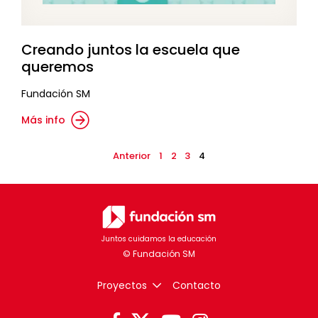
Creando juntos la escuela que
queremos
Fundación SM
Más info
Anterior
1
2
3
4
Juntos cuidamos la educación
Proyectos
Contacto