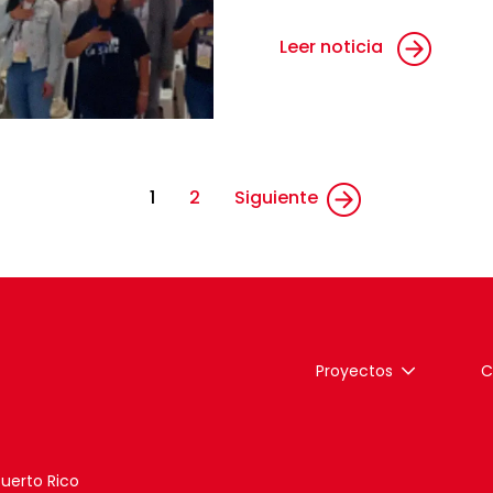
Leer noticia
1
2
Siguiente
Proyectos
C
Puerto Rico